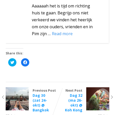
Aaaaaah het is tijd om richting
huis te gaan. Begrijp ons niet
verkeerd we vinden het heerlijk
om onze ouders, vrienden en in
Pim zijn …
Read more
Share this:
Click
Click
to
to
share
share
on
on
Twitter
Facebook
(Opens
(Opens
in
in
new
new
window)
window)
Previous Post
Next Post
Dag 30
Dag 32
(zat 24-
(ma 26-
okt) @
okt) @
Bangkok
Koh Kong