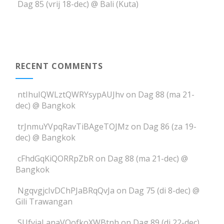
Dag 85 (vrij 18-dec) @ Bali (Kuta)
RECENT COMMENTS
ntIhuIQWLztQWRYsypAUJhv
on
Dag 88 (ma 21-
dec) @ Bangkok
trJnmuYVpqRavTiBAgeTOJMz
on
Dag 86 (za 19-
dec) @ Bangkok
cFhdGqKiQORRpZbR
on
Dag 88 (ma 21-dec) @
Bangkok
NgqvgjcIvDChPJaBRqQvJa
on
Dag 75 (di 8-dec) @
Gili Trawangan
SUfviaLanaVOofkoXWBtnh
on
Dag 89 (di 22-dec)