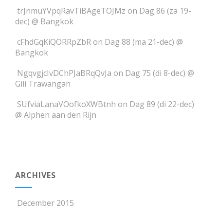
trJnmuYVpqRavTiBAgeTOJMz
on
Dag 86 (za 19-
dec) @ Bangkok
cFhdGqKiQORRpZbR
on
Dag 88 (ma 21-dec) @
Bangkok
NgqvgjcIvDChPJaBRqQvJa
on
Dag 75 (di 8-dec) @
Gili Trawangan
SUfviaLanaVOofkoXWBtnh
on
Dag 89 (di 22-dec)
@ Alphen aan den Rijn
ARCHIVES
December 2015