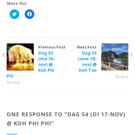
Share this:
Click
Click
to
to
share
share
on
on
Twitter
Facebook
(Opens
(Opens
in
in
new
new
window)
window)
Previous Post
Next Post
Dag 53
Dag 55
(ma 16-
(woe 18-
nov) @
nov) @
Koh Phi
Koh Tao
Phi
SE-Asia
SE-Asia
ONE RESPONSE TO “
DAG 54 (DI 17-NOV)
@ KOH PHI PHI
”