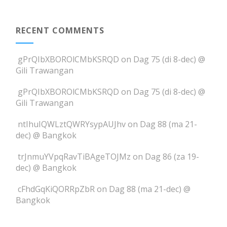
RECENT COMMENTS
gPrQIbXBOROlCMbKSRQD
on
Dag 75 (di 8-dec) @
Gili Trawangan
gPrQIbXBOROlCMbKSRQD
on
Dag 75 (di 8-dec) @
Gili Trawangan
ntIhuIQWLztQWRYsypAUJhv
on
Dag 88 (ma 21-
dec) @ Bangkok
trJnmuYVpqRavTiBAgeTOJMz
on
Dag 86 (za 19-
dec) @ Bangkok
cFhdGqKiQORRpZbR
on
Dag 88 (ma 21-dec) @
Bangkok