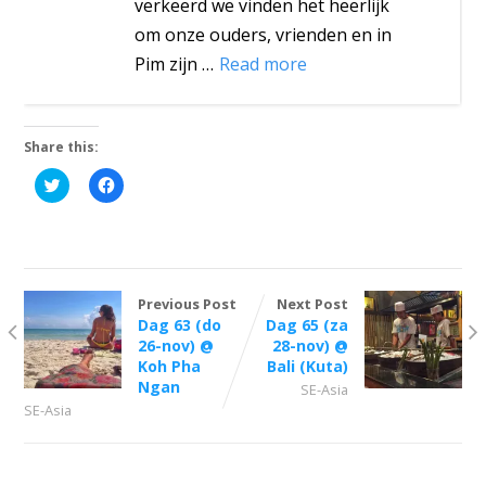
verkeerd we vinden het heerlijk
om onze ouders, vrienden en in
Pim zijn …
Read more
Share this:
Click
Click
to
to
share
share
on
on
Twitter
Facebook
(Opens
(Opens
in
in
new
new
window)
window)
Previous Post
Next Post
Dag 63 (do
Dag 65 (za
26-nov) @
28-nov) @
Koh Pha
Bali (Kuta)
Ngan
SE-Asia
SE-Asia